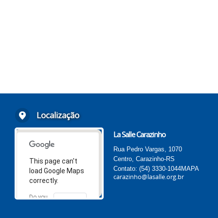
Localização
La Salle Carazinho
Rua Pedro Vargas, 1070
Centro, Carazinho-RS
This page can't
Contato: (54) 3330-1044
MAPA
load Google Maps
carazinho@lasalle.org.br
correctly.
Do you
OK
own this
website?