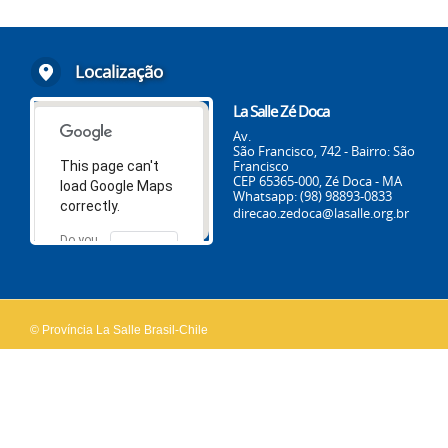
Localização
La Salle Zé Doca
Av.
São Francisco, 742 - Bairro: São
Francisco
This page can't
CEP 65365-000, Zé Doca - MA
load Google Maps
Whatsapp: (98) 98893-0833
correctly.
direcao.zedoca@lasalle.org.br
Do you
OK
own this
website?
© Província La Salle Brasil-Chile