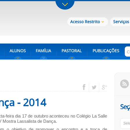
Acesso Restrito
Serviços
ALUNOS
FAMÍLIA
PASTORAL
PUBLICAÇÕES
nça - 2014
Seç
ta-feira dia 17 de outubro aconteceu no Colégio La Salle
V Mostra Lassalista de Dança.
Sel
etivo de promover o encontro e a troca de