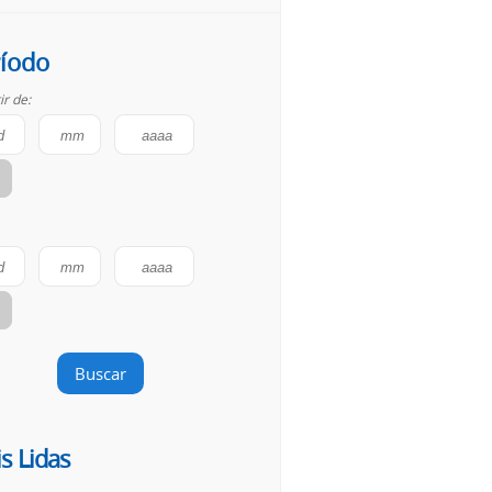
íodo
ir de:
Buscar
s Lidas