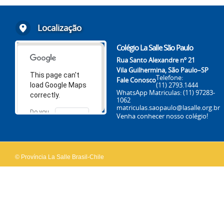
Localização
Colégio La Salle São Paulo
Rua Santo Alexandre nº 21
Vila Guilhermina, São Paulo–SP
This page can't
Telefone:
Fale Conosco
(11) 2793.1444
load Google Maps
WhatsApp Matriculas:
(11) 97283-
correctly.
1062
matriculas.saopaulo@lasalle.org.br
Do you
Venha conhecer nosso colégio!
OK
own this
website?
© Província La Salle Brasil-Chile