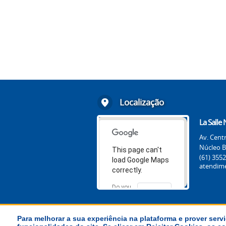
Localização
La Salle
Av. Centr
Núcleo B
This page can't
(61) 355
load Google Maps
atendime
correctly.
Do you
OK
own this
website?
Para melhorar a sua experiência na plataforma e prover servi