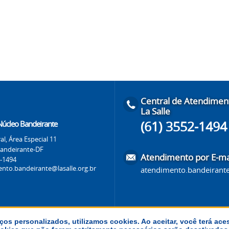
Central de Atendimen
La Salle
(61) 3552-1494
 Núcleo Bandeirante
al, Área Especial 11
andeirante-DF
Atendimento por E-ma
2-1494
nto.bandeirante@lasalle.org.br
atendimento.bandeirante
ços personalizados, utilizamos cookies. Ao aceitar, você terá ace