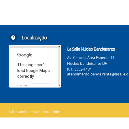
Localização
La Salle Núcleo Bandeirante
Av. Central, Área Especial 11
Núcleo Bandeirante-DF
This page can't
(61) 3552-1494
load Google Maps
atendimento.bandeirante@lasalle.o
correctly.
Do you
OK
own this
website?
© Província La Salle Brasil-Chile