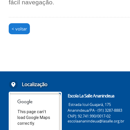
fácil navegação.
< voltar
Localização
Escola La Salle Ananindeua
Estrada Icuí-Guajará, 175
Ananindeua/PA - (91) 3287-8883
This page can't
CNPJ: 92.741.990/0017-02
load Google Maps
escolaananindeua@lasalle.org.br
correctly.