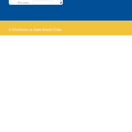
Do you
OK
own this
website?
© Província La Salle Brasil-Chile