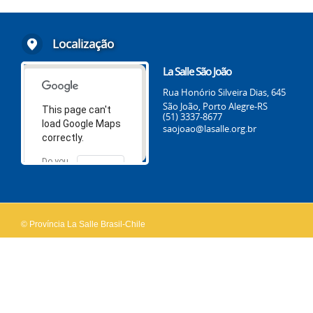
Localização
La Salle São João
Rua Honório Silveira Dias, 645
São João, Porto Alegre-RS
This page can't
(51) 3337-8677
load Google Maps
saojoao@lasalle.org.br
correctly.
Do you
OK
own this
website?
© Província La Salle Brasil-Chile