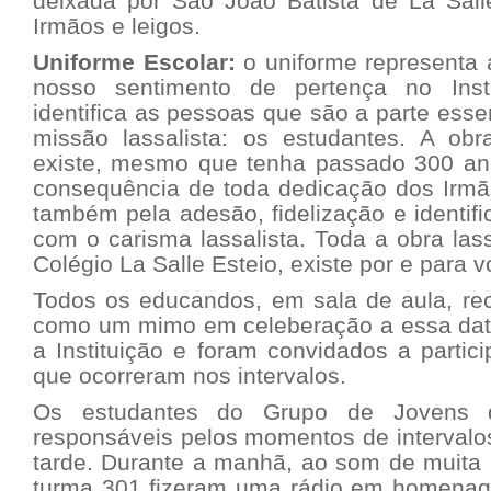
deixada por São João Batista de La Sall
Irmãos e leigos.
Uniforme Escolar:
o uniforme representa 
nosso sentimento de pertença no Inst
identifica as pessoas que são a parte esse
missão lassalista: os estudantes. A ob
existe, mesmo que tenha passado 300 an
consequência de toda dedicação dos Irmã
também pela adesão, fidelização e identif
com o carisma lassalista. Toda a obra las
Colégio La Salle Esteio, existe por e para v
Todos os educandos, em sala de aula, 
como um mimo em celeberação a essa data
a Instituição e foram convidados a partic
que ocorreram nos intervalos.
Os estudantes do Grupo de Jovens d
responsáveis pelos momentos de intervalo
tarde. Durante a manhã, ao som de muita 
turma 301 fizeram uma rádio em homenag