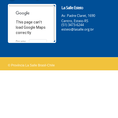
La Salle Esteio
Av. Padre Claret, 1690
Centro, Esteio-RS
This page can't
(51) 3473-6244
load Google Maps
esteio@lasalle.org.br
correctly.
Do you
OK
own this
website?
© Província La Salle Brasil-Chile